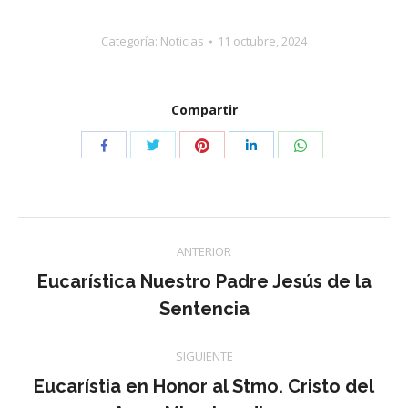
Categoría:
Noticias
11 octubre, 2024
Compartir
Compartir
Compartir
Compartir
Compartir
Compartir
con
con
con
con
con
Twitter
Pinterest
WhatsApp
Facebook
LinkedIn
Navegación
ANTERIOR
entre
Eucarística Nuestro Padre Jesús de la
Publicación
Sentencia
publicaciones
anterior:
SIGUIENTE
Eucarístia en Honor al Stmo. Cristo del
Publicación