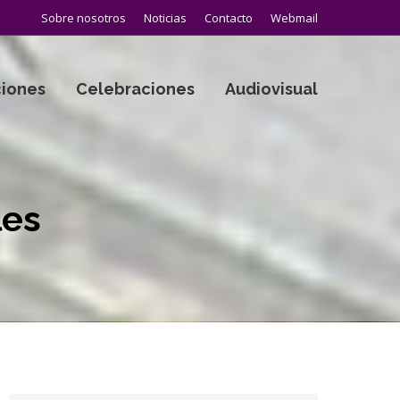
Sobre nosotros
Noticias
Contacto
Webmail
iones
Celebraciones
Audiovisual
les