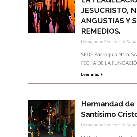
JESUCRISTO, 
ANGUSTIAS Y S
REMEDIOS.
Hermandad Penitencial
,
Santa
SEDE Parroquia Ntra. Sra
FECHA DE LA FUNDACIÓN
Leer más
Hermandad de N
Santísimo Crist
Hermandad Penitencial
,
Santa