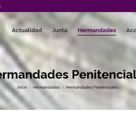
a
Actualidad
Junta
Hermandades
Acc
rmandades Penitencia
Estás aquí:
Inicio
Hermandades
Hermandades Penitenciales