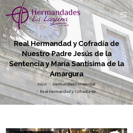
Real Hermandad y Cofradía de
Nuestro Padre Jesús de la
Sentencia y María Santísima de la
Amargura
Estás aquí:
Inicio
Hermandad Penitencial
Real Hermandad y Cofradía de…