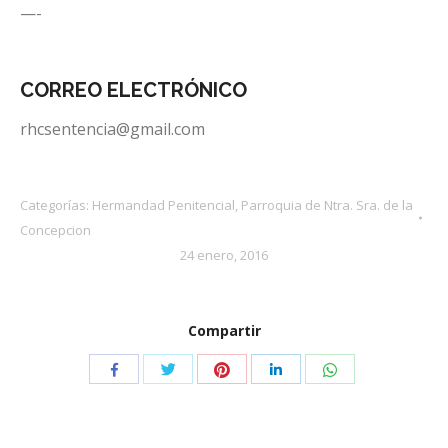
—-
CORREO ELECTRÓNICO
rhcsentencia@
gmail.com
Categorías:
Hermandad Penitencial
,
Parroquia de Ntra. Sra. de la
Concepcion
24 enero, 2016
Compartir
Compartir
Compartir
Compartir
Compartir
Compartir
con
con
con
con
con
Twitter
Pinterest
WhatsApp
Facebook
LinkedIn