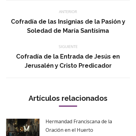
Navegación
ANTERIOR
entre
Cofradía de las Insignias de la Pasión y
Publicación
Soledad de María Santísima
publicaciones
anterior:
SIGUIENTE
Cofradía de la Entrada de Jesús en
Publicación
Jerusalén y Cristo Predicador
siguiente:
Artículos relacionados
Hermandad Franciscana de la
Oración en el Huerto