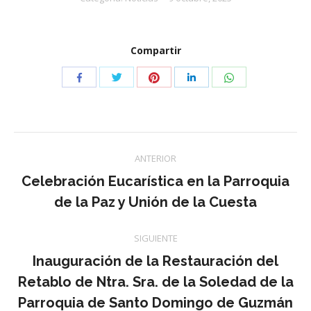
Compartir
Compartir
Compartir
Compartir
Compartir
Compartir
con
con
con
con
con
Twitter
Pinterest
WhatsApp
Facebook
LinkedIn
Navegación
ANTERIOR
entre
Celebración Eucarística en la Parroquia
Publicación
de la Paz y Unión de la Cuesta
publicaciones
anterior:
SIGUIENTE
Inauguración de la Restauración del
Publicación
Retablo de Ntra. Sra. de la Soledad de la
siguiente:
Parroquia de Santo Domingo de Guzmán