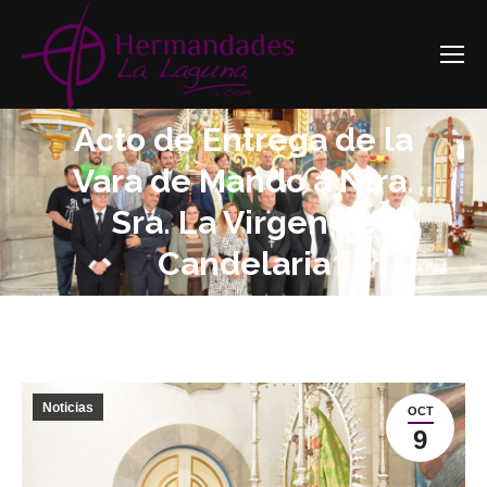
Acto de Entrega de la
Vara de Mando a Ntra.
Estás aquí:
Sra. La Virgen de
Candelaria
Noticias
OCT
9