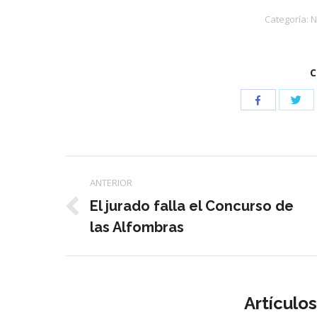
Categoría:
N
C
Com
Compartir
con
con
Twi
Facebook
Navegación
ANTERIOR
entre
El jurado falla el Concurso de
Publicación
las Alfombras
publicaciones
anterior:
Artículo