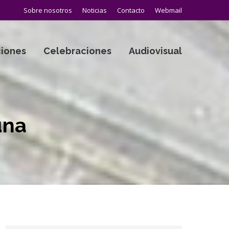
Sobre nosotros
Noticias
Contacto
Webmail
iones
Celebraciones
Audiovisual
una