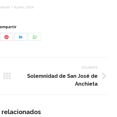
oticias
8 junio, 2024
ompartir
partir
Compartir
Compartir
Compartir
con
con
con
tter
Pinterest
WhatsApp
LinkedIn
SIGUIENTE
Solemnidad de San José de
Publicación
Anchieta
siguiente:
s relacionados