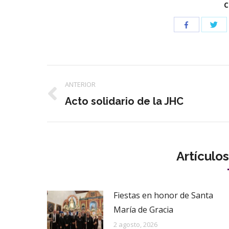
C
Com
Compartir
con
con
Twi
Facebook
Navegación
ANTERIOR
entre
Publicación
Acto solidario de la JHC
anterior:
publicaciones
Artículo
Fiestas en honor de Santa
María de Gracia
2 agosto, 2026