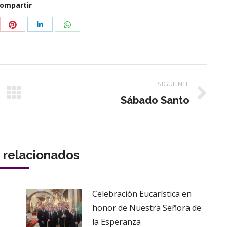
ompartir
partir
Compartir
Compartir
Compartir
con
con
con
tter
Pinterest
WhatsApp
LinkedIn
SIGUIENTE
Publicación
Sábado Santo
siguiente:
s relacionados
Celebración Eucarística en
honor de Nuestra Señora de
la Esperanza