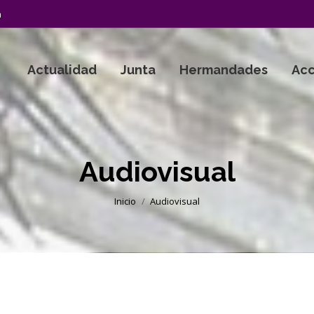
a
Actualidad
Junta
Hermandades
Acc
Audiovisual
Estás aquí:
Inicio
Audiovisual