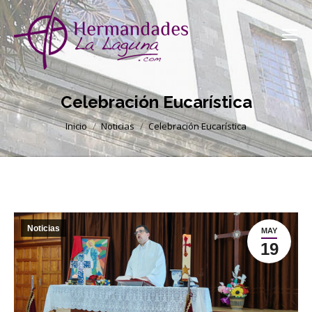
Celebración Eucarística
Estás aquí:
Inicio
Noticias
Celebración Eucarística
Noticias
MAY
19