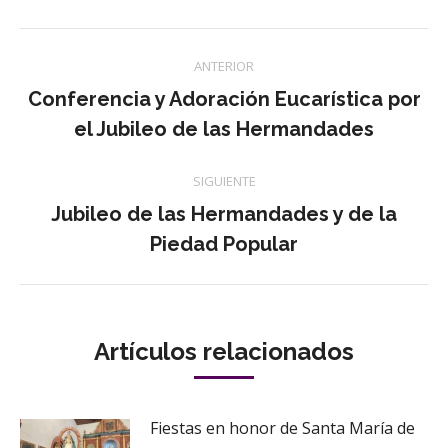
Twitter
Pinterest
WhatsApp
Facebook
LinkedIn
Navegación
ANTERIOR
entre
Conferencia y Adoración Eucarística por
Publicación
el Jubileo de las Hermandades
publicaciones
anterior:
SIGUIENTE
Jubileo de las Hermandades y de la
Publicación
Piedad Popular
siguiente:
Artículos relacionados
Fiestas en honor de Santa María de