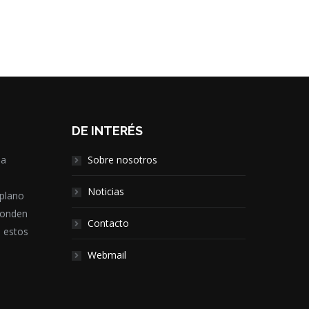
DE INTERÉS
la
Sobre nosotros
,
Noticias
 plano
ponden
Contacto
e estos
Webmail