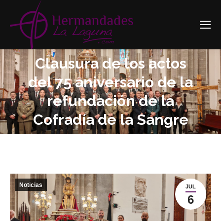
Clausura de los actos
del 75 aniversario de la
Estás aquí:
refundación de la
Cofradía de la Sangre
Noticias
JUL
6