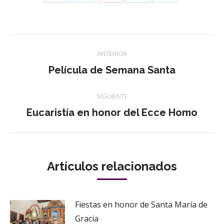
con
con
con
con
con
Twitter
Pinterest
WhatsApp
Facebook
LinkedIn
Navegación
ANTERIOR
entre
Publicación
Película de Semana Santa
anterior:
publicaciones
SIGUIENTE
Publicación
Eucaristía en honor del Ecce Homo
siguiente:
Artículos relacionados
Fiestas en honor de Santa María de
Gracia