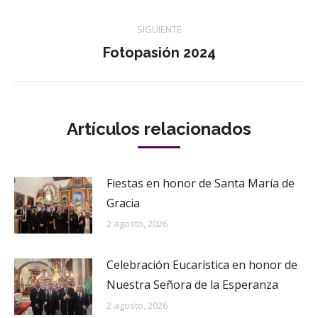
publicaciones
SIGUIENTE
Publicación
Fotopasión 2024
siguiente:
Artículos relacionados
Fiestas en honor de Santa María de
Gracia
2 agosto, 2026
Celebración Eucarística en honor de
Nuestra Señora de la Esperanza
2 agosto, 2026