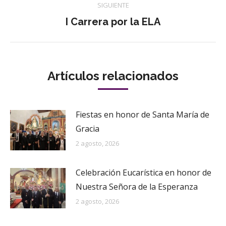
publicaciones
SIGUIENTE
Publicación
I Carrera por la ELA
siguiente:
Artículos relacionados
Fiestas en honor de Santa María de
Gracia
2 agosto, 2026
Celebración Eucarística en honor de
Nuestra Señora de la Esperanza
2 agosto, 2026