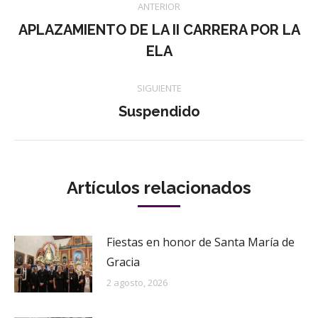
ANTERIOR
entre
APLAZAMIENTO DE LA II CARRERA POR LA
Publicación
ELA
publicaciones
anterior:
SIGUIENTE
Publicación
Suspendido
siguiente:
Artículos relacionados
Fiestas en honor de Santa María de
Gracia
2 agosto, 2026