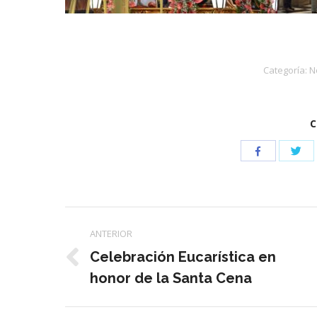
Categoría:
N
C
Com
Compartir
con
con
Twi
Facebook
Navegación
ANTERIOR
entre
Celebración Eucarística en
Publicación
honor de la Santa Cena
publicaciones
anterior: