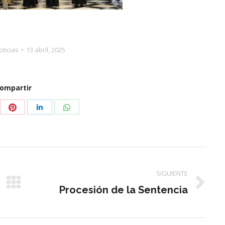
oticias
13 abril, 2025
ompartir
partir
Compartir
Compartir
Compartir
con
con
con
tter
Pinterest
WhatsApp
LinkedIn
SIGUIENTE
Publicación
Procesión de la Sentencia
siguiente: