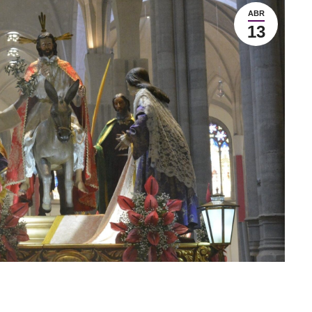
ABR
13