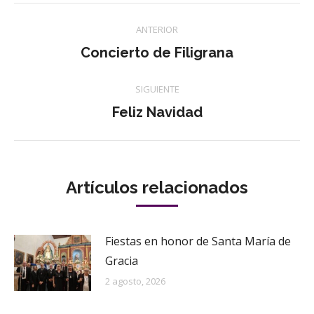
Navegación
ANTERIOR
entre
Publicación
Concierto de Filigrana
anterior:
publicaciones
SIGUIENTE
Publicación
Feliz Navidad
siguiente:
Artículos relacionados
Fiestas en honor de Santa María de
Gracia
2 agosto, 2026