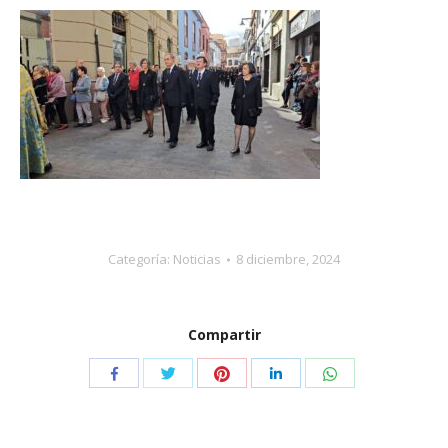
Categoría:
Noticias
8 diciembre, 2024
Compartir
Compartir
Compartir
Compartir
Compartir
Compartir
con
con
con
con
con
Twitter
Pinterest
WhatsApp
Facebook
LinkedIn