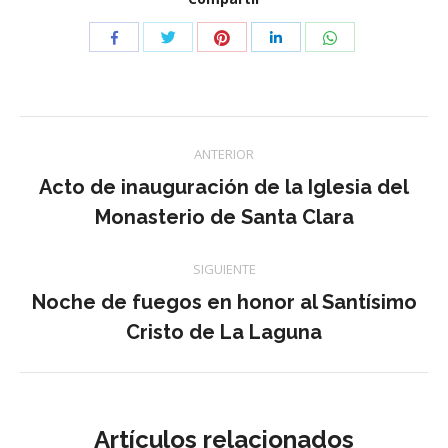
Compartir
Compartir
Compartir
Compartir
Compartir
con
con
con
con
con
Twitter
Pinterest
WhatsApp
Facebook
LinkedIn
Navegación
ANTERIOR
entre
Acto de inauguración de la Iglesia del
Publicación
Monasterio de Santa Clara
publicaciones
anterior:
SIGUIENTE
Noche de fuegos en honor al Santísimo
Publicación
Cristo de La Laguna
siguiente:
Artículos relacionados