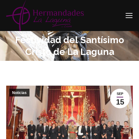
Festividad del Santísimo
Estás aquí:
Cristo de La Laguna
Noticias
SEP
15