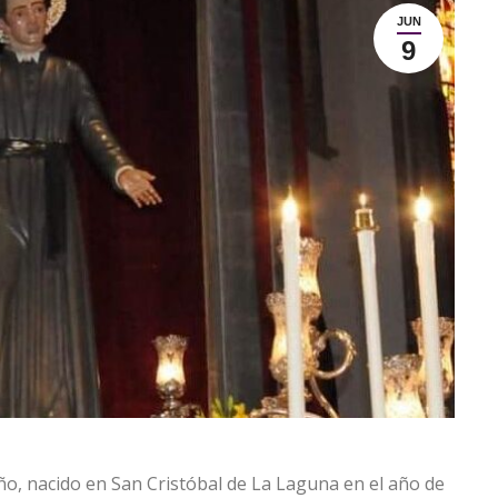
JUN
9
ño, nacido en San Cristóbal de La Laguna en el año de