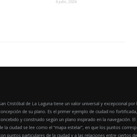
6 julio, 2026
San Cristóbal de La Laguna tiene un valor universal y excepcional por 
concepción de su plano. Es el primer ejemplo de ciudad no fortificada
concebido y construido según un plano inspirado en la navegación. El
de la ciudad se lee como el “mapa estelar”, en que los puntos corres
con puntos particulares de la ciudad y a las relaciones entre ciertos d