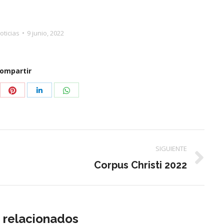
oticias
9 junio, 2022
ompartir
partir
Compartir
Compartir
Compartir
con
con
con
tter
Pinterest
WhatsApp
LinkedIn
SIGUIENTE
Publicación
Corpus Christi 2022
siguiente:
s relacionados