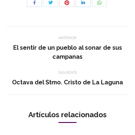
Compartir
Compartir
Compartir
Compartir
Compartir
con
con
con
con
con
Twitter
Pinterest
WhatsApp
Facebook
LinkedIn
Navegación
ANTERIOR
entre
El sentir de un pueblo al sonar de sus
Publicación
campanas
publicaciones
anterior:
SIGUIENTE
Publicación
Octava del Stmo. Cristo de La Laguna
siguiente:
Artículos relacionados