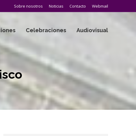
Sobre nosotros
Noticias
Contacto
Webmail
iones
Celebraciones
Audiovisual
isco