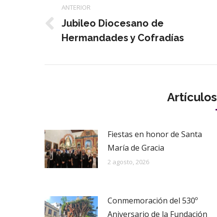
ANTERIOR
entre
Jubileo Diocesano de
Publicación
publicaciones
Hermandades y Cofradías
anterior:
Artículo
Fiestas en honor de Santa
María de Gracia
2 agosto, 2026
Conmemoración del 530º
Aniversario de la Fundación