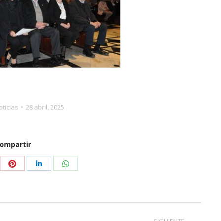
oticias
28 abril, 2025
ompartir
partir
Compartir
Compartir
Compartir
con
con
con
tter
Pinterest
WhatsApp
LinkedIn
SIGUIENTE