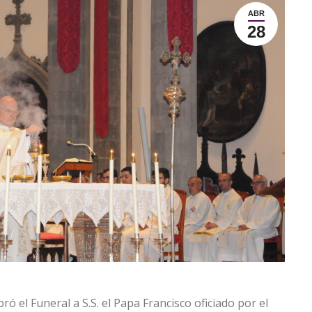
ABR
28
ó el Funeral a S.S. el Papa Francisco oficiado por el