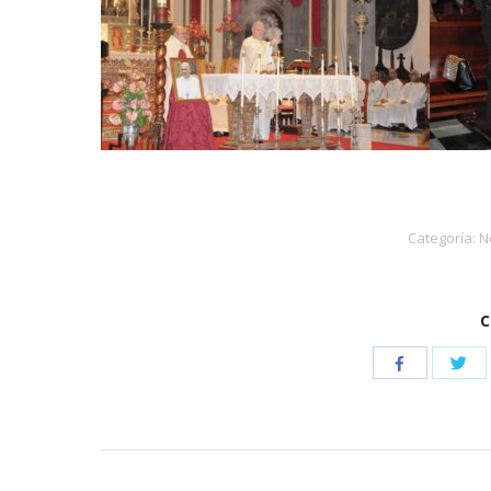
Categoría:
N
C
Com
Compartir
con
con
Twi
Facebook
Navegación