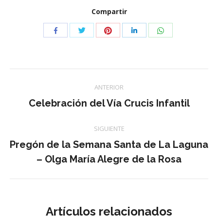
Compartir
Compartir
Compartir
Compartir
Compartir
Compartir
con
con
con
con
con
Twitter
Pinterest
WhatsApp
Facebook
LinkedIn
Navegación
ANTERIOR
entre
Publicación
Celebración del Vía Crucis Infantil
anterior:
publicaciones
SIGUIENTE
Pregón de la Semana Santa de La Laguna
Publicación
– Olga María Alegre de la Rosa
siguiente:
Artículos relacionados