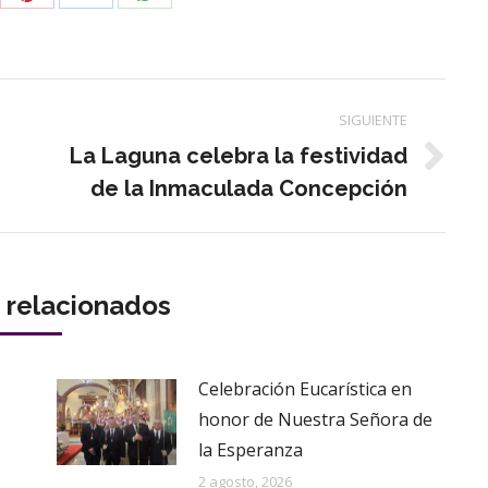
con
con
con
tter
Pinterest
WhatsApp
LinkedIn
SIGUIENTE
La Laguna celebra la festividad
Publicación
de la Inmaculada Concepción
siguiente:
s relacionados
Celebración Eucarística en
honor de Nuestra Señora de
la Esperanza
2 agosto, 2026