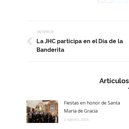
con
con
Twi
Facebook
Navegación
ANTERIOR
entre
La JHC participa en el Día de la
Publicación
Banderita
publicaciones
anterior:
Artículo
Fiestas en honor de Santa
María de Gracia
2 agosto, 2026