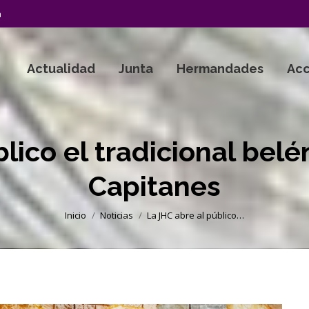
a
Actualidad
Junta
Hermandades
Acc
lico el tradicional belé
Capitanes
Estás aquí:
Inicio
Noticias
La JHC abre al público…