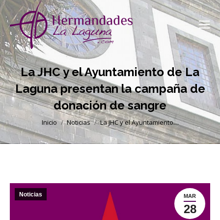
La JHC y el Ayuntamiento de La
Laguna presentan la campaña de
donación de sangre
Estás aquí:
Inicio
Noticias
La JHC y el Ayuntamiento…
Noticias
MAR
28