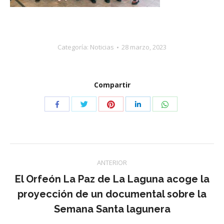
Categoría:
Noticias
28 marzo, 2023
Compartir
Compartir
Compartir
Compartir
Compartir
Compartir
con
con
con
con
con
Twitter
Pinterest
WhatsApp
Facebook
LinkedIn
Navegación
ANTERIOR
entre
El Orfeón La Paz de La Laguna acoge la
Publicación
proyección de un documental sobre la
publicaciones
anterior:
Semana Santa lagunera