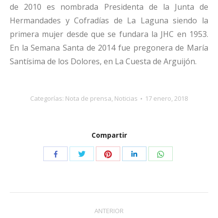
de 2010 es nombrada Presidenta de la Junta de
Hermandades y Cofradías de La Laguna siendo la
primera mujer desde que se fundara la JHC en 1953.
En la Semana Santa de 2014 fue pregonera de María
Santísima de los Dolores, en La Cuesta de Arguijón.
Categorías:
Nota de prensa
,
Noticias
17 enero, 2018
Compartir
Compartir
Compartir
Compartir
Compartir
Compartir
con
con
con
con
con
Twitter
Pinterest
WhatsApp
Facebook
LinkedIn
Navegación
ANTERIOR