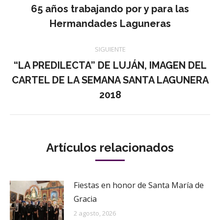
entre
65 años trabajando por y para las
Publicación
Hermandades Laguneras
publicaciones
anterior:
SIGUIENTE
“LA PREDILECTA” DE LUJÁN, IMAGEN DEL
Publicación
CARTEL DE LA SEMANA SANTA LAGUNERA
siguiente:
2018
Artículos relacionados
Fiestas en honor de Santa María de
Gracia
2 agosto, 2026