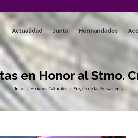
a
Actualidad
Junta
Hermandades
Acc
stas en Honor al Stmo. C
Estás aquí:
Inicio
Acciones Culturales
Pregón de las Fiestas en…