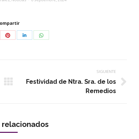
ompartir
partir
Compartir
Compartir
Compartir
con
con
con
tter
Pinterest
WhatsApp
LinkedIn
SIGUIENTE
Festividad de Ntra. Sra. de los
Publicación
Remedios
siguiente:
s relacionados