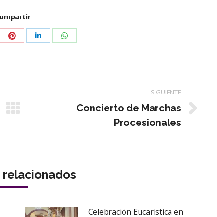
ompartir
partir
Compartir
Compartir
Compartir
con
con
con
tter
Pinterest
WhatsApp
LinkedIn
SIGUIENTE
Concierto de Marchas
Publicación
Procesionales
siguiente:
s relacionados
Celebración Eucarística en