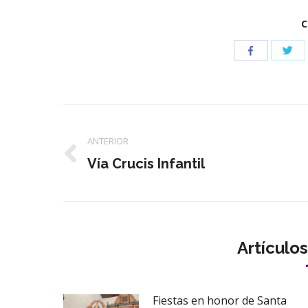
C
Com
Compartir
con
con
Twi
Facebook
Navegación
ANTERIOR
entre
Publicación
Vía Crucis Infantil
publicaciones
anterior:
Artículo
Fiestas en honor de Santa