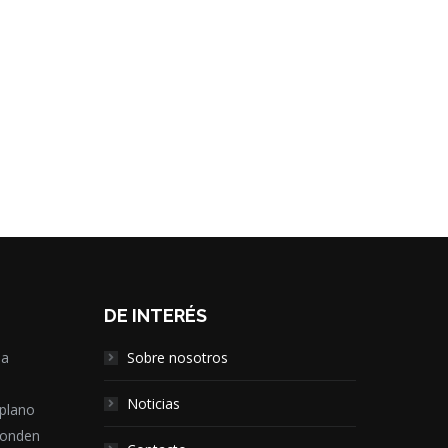
DE INTERÉS
la
Sobre nosotros
,
Noticias
 plano
ponden