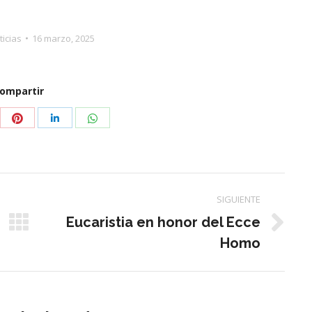
ticias
16 marzo, 2025
ompartir
partir
Compartir
Compartir
Compartir
con
con
con
tter
Pinterest
WhatsApp
LinkedIn
SIGUIENTE
Eucaristia en honor del Ecce
Publicación
Homo
siguiente: