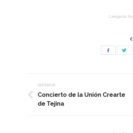
Categoría:
No
C
Com
Compartir
con
con
Twi
Facebook
Navegación
ANTERIOR
entre
Concierto de la Unión Crearte
Publicación
de Tejina
publicaciones
anterior: