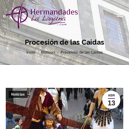
Procesión de las Caidas
Estás aquí:
Inicio
Noticias
Procesión de las Caidas
Noticias
ABR
13