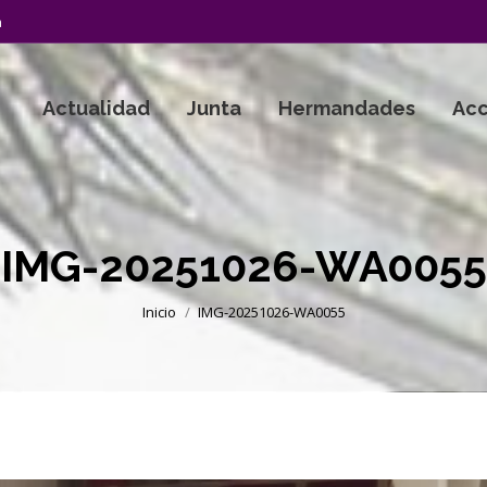
a
Actualidad
Junta
Hermandades
Acc
IMG-20251026-WA0055
Estás aquí:
Inicio
IMG-20251026-WA0055