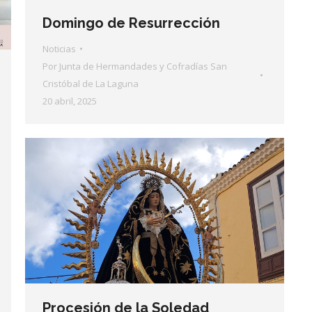
Domingo de Resurrección
Noticias
Por
Junta de Hermandades y Cofradías San
Cristóbal de La Laguna
20 abril, 2025
Procesión de la Soledad