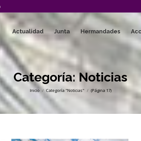
a
Actualidad
Junta
Hermandades
Acc
Categoría:
Noticias
Estás aquí:
Inicio
Categoría "Noticias"
(Página 17)