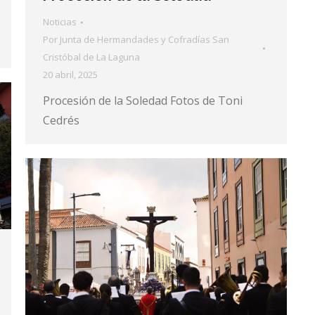
Noticias
Por
Junta de Hermandades y Cofradías San
Cristóbal de La Laguna
20 abril, 2025
Procesión de la Soledad Fotos de Toni
Cedrés