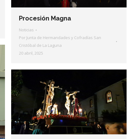
Procesión Magna
Noticias
Por
Junta de Hermandades y Cofradías San
Cristóbal de La Laguna
20 abril, 2025