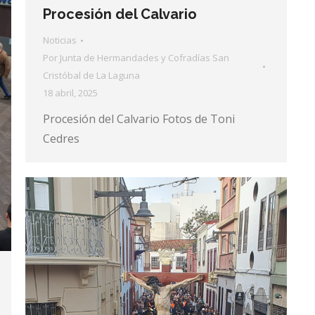
Procesión del Calvario
Noticias
Por
Junta de Hermandades y Cofradías San
Cristóbal de La Laguna
18 abril, 2025
Procesión del Calvario Fotos de Toni
Cedres