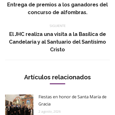
entre
Entrega de premios a los ganadores del
Publicación
concurso de alfombras.
publicaciones
anterior:
SIGUIENTE
El JHC realiza una visita a la Basílica de
Publicación
Candelaria y al Santuario del Santísimo
siguiente:
Cristo
Artículos relacionados
Fiestas en honor de Santa María de
Gracia
2 agosto, 2026