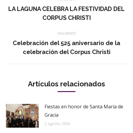
entre
LA LAGUNA CELEBRA LA FESTIVIDAD DEL
Publicación
CORPUS CHRISTI
publicaciones
anterior:
SIGUIENTE
Celebración del 525 aniversario de la
Publicación
celebración del Corpus Christi
siguiente:
Artículos relacionados
Fiestas en honor de Santa María de
Gracia
2 agosto, 2026