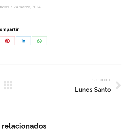
ticias
24 marzo, 2024
ompartir
partir
Compartir
Compartir
Compartir
con
con
con
tter
Pinterest
WhatsApp
LinkedIn
SIGUIENTE
Publicación
Lunes Santo
siguiente:
s relacionados