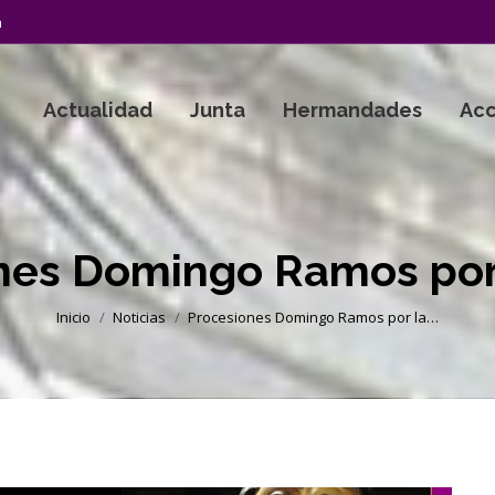
a
Actualidad
Junta
Hermandades
Acc
nes Domingo Ramos por
Estás aquí:
Inicio
Noticias
Procesiones Domingo Ramos por la…