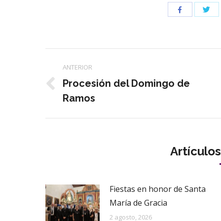
Com
Compartir
con
con
Twi
Facebook
Navegación
ANTERIOR
entre
Procesión del Domingo de
Publicación
Ramos
publicaciones
anterior:
Artículo
Fiestas en honor de Santa
María de Gracia
2 agosto, 2026