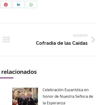
partir
Compartir
Compartir
Compartir
con
con
con
tter
Pinterest
WhatsApp
LinkedIn
SIGUIENTE
Publicación
Cofradía de las Caídas
siguiente:
s relacionados
Celebración Eucarística en
honor de Nuestra Señora de
la Esperanza