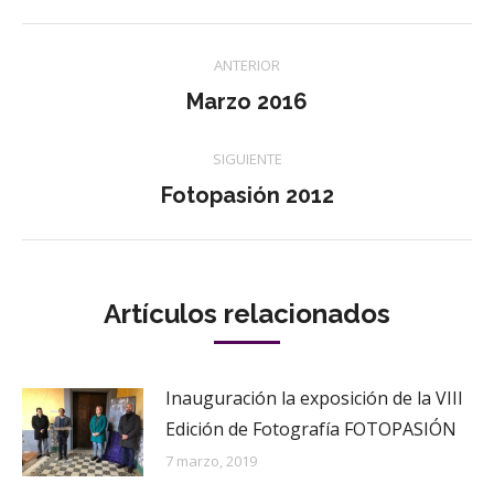
Twitter
Pinterest
WhatsApp
Facebook
LinkedIn
Navegación
ANTERIOR
entre
Publicación
Marzo 2016
anterior:
publicaciones
SIGUIENTE
Publicación
Fotopasión 2012
siguiente:
Artículos relacionados
Inauguración la exposición de la VIII
Edición de Fotografía FOTOPASIÓN
7 marzo, 2019