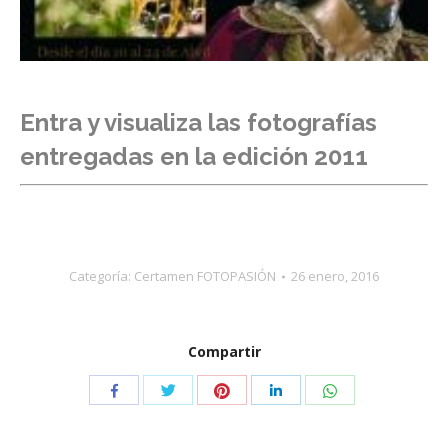
Entra y visualiza las fotografías
entregadas en la edición 2011
Categoría:
Certamen FOTOPASIÓN
26 enero, 2016
Compartir
Compartir
Compartir
Compartir
Compartir
Compartir
con
con
con
con
con