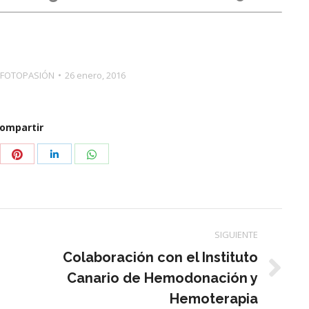
 FOTOPASIÓN
26 enero, 2016
ompartir
partir
Compartir
Compartir
Compartir
con
con
con
tter
Pinterest
WhatsApp
LinkedIn
SIGUIENTE
Colaboración con el Instituto
Publicación
Canario de Hemodonación y
siguiente:
Hemoterapia