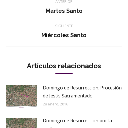
ANTERIOR
entre
Publicación
Martes Santo
anterior:
publicaciones
SIGUIENTE
Publicación
Miércoles Santo
siguiente:
Artículos relacionados
Domingo de Resurrección. Procesión
de Jesús Sacramentado
28 enero, 2016
Domingo de Resurrección por la