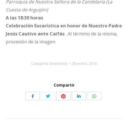
Parroquia de Nuestra Señora de la Candelaria
(La
Cuesta de Arguijón)
A las 18:30 horas
Celebración Eucarística en honor de
Nuestro
Padre
Jesús Cautivo ante Caifás
. Al término de la misma,
procesión de la imagen
Categoría:
Itinerarios
28 enero, 2016
Compartir
Compartir
Compartir
Compartir
Compartir
Compartir
con
con
con
con
con
Twitter
Pinterest
WhatsApp
Facebook
LinkedIn
Navegación