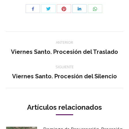
Compartir
Compartir
Compartir
Compartir
Compartir
con
con
con
con
con
Twitter
Pinterest
WhatsApp
Facebook
LinkedIn
Navegación
ANTERIOR
entre
Publicación
Viernes Santo. Procesión del Traslado
anterior:
publicaciones
SIGUIENTE
Publicación
Viernes Santo. Procesión del Silencio
siguiente:
Artículos relacionados