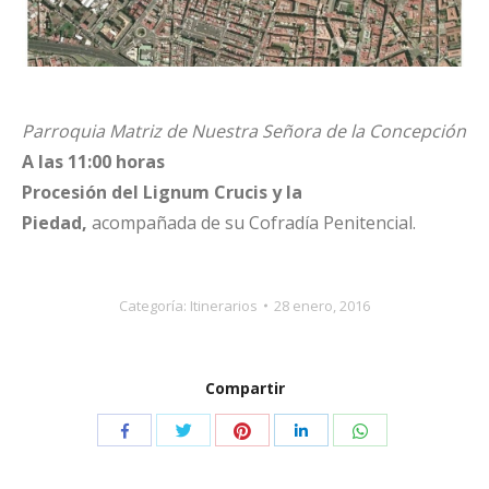
Parroquia Matriz de Nuestra Señora de la Concepción
A las 11:00 horas
Procesión del Lignum Crucis y la
Piedad,
acompañada de su Cofradía Penitencial.
Categoría:
Itinerarios
28 enero, 2016
Compartir
Compartir
Compartir
Compartir
Compartir
Compartir
con
con
con
con
con