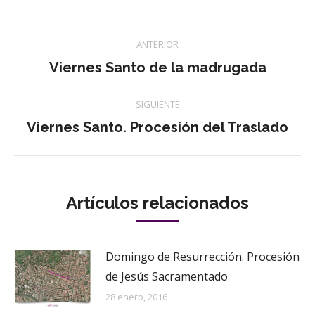
Twitter
Pinterest
WhatsApp
Facebook
LinkedIn
Navegación
ANTERIOR
entre
Publicación
Viernes Santo de la madrugada
anterior:
publicaciones
SIGUIENTE
Publicación
Viernes Santo. Procesión del Traslado
siguiente:
Artículos relacionados
Domingo de Resurrección. Procesión
de Jesús Sacramentado
28 enero, 2016