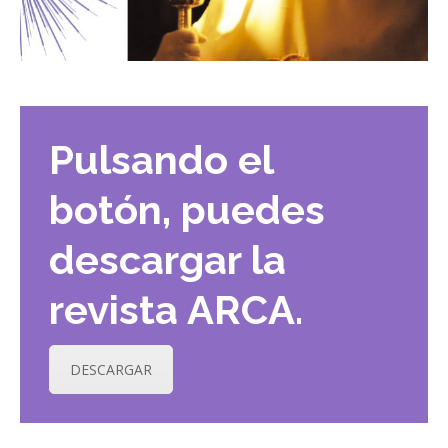
Pulsando el
botón, puedes
descargar la
revista ARCA.
DESCARGAR