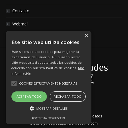
Contacto
Webmail
×
Ese sitio web utiliza cookies
Este sitio web usa cookies para mejorar la
experiencia del usuario. Al utilizar nuestro
sitio web, usted acepta todas las cookies de
acuerdo con nuestra Política de cookies.
Más
información
COOKIES ESTRICTAMENTE NECESARIAS
ACEPTAR TODO
RECHAZAR TODO
MOSTRAR DETALLES
Aviso Legal
|
Política de Protección de datos
POWERED BY COOKIE-SCRIPT
Diseño y hospedaje:
Internetísimo.com