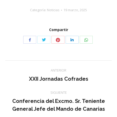
Categoría:
Noticias
19 marzo, 2025
Compartir
Compartir
Compartir
Compartir
Compartir
Compartir
con
con
con
con
con
Twitter
Pinterest
WhatsApp
Facebook
LinkedIn
Navegación
ANTERIOR
entre
Publicación
XXII Jornadas Cofrades
anterior:
publicaciones
SIGUIENTE
Conferencia del Excmo. Sr. Teniente
Publicación
General Jefe del Mando de Canarias
siguiente: