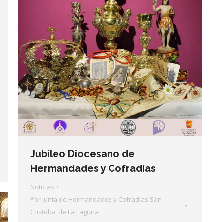
Jubileo Diocesano de
Hermandades y Cofradías
Noticias
Por
Junta de Hermandades y Cofradías San
Cristóbal de La Laguna