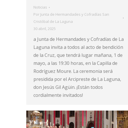
Noticias
Por
Junta de Hermandades y Cofradías San
Cristóbal de La Laguna
30 abril, 2025
a Junta de Hermandades y Cofradías de La
Laguna invita a todos al acto de bendición
de la Cruz, que tendrá lugar mañana, 1 de
mayo, a las 19:30 horas, en la Capilla de
Rodríguez Moure. La ceremonia será
presidida por el Arcipreste de La Laguna,
don Jesús Gil Agüin. ¡Están todos
cordialmente invitados!