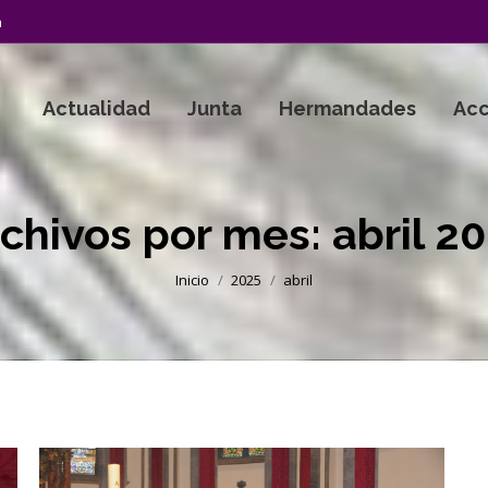
a
Actualidad
Junta
Hermandades
Acc
chivos por mes:
abril 2
Estás aquí:
Inicio
2025
abril