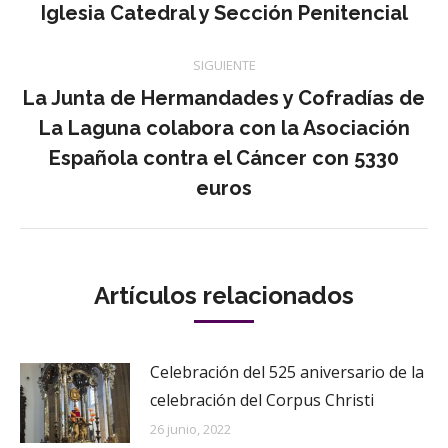
Iglesia Catedral y Sección Penitencial
publicaciones
anterior:
SIGUIENTE
La Junta de Hermandades y Cofradías de
La Laguna colabora con la Asociación
Publicación
Española contra el Cáncer con 5330
siguiente:
euros
Artículos relacionados
Celebración del 525 aniversario de la
celebración del Corpus Christi
26 junio, 2022