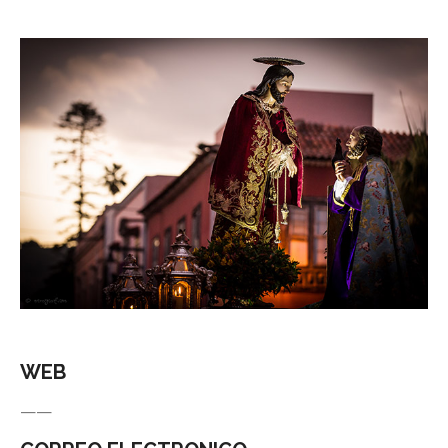
WEB
——