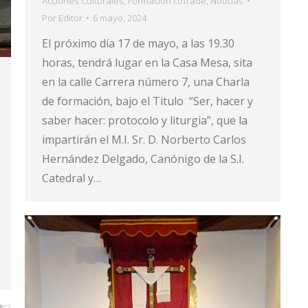
Acciones Culturales
,
Formación cofrade
,
Noticias
Por
Editor
6 mayo, 2024
El próximo día 17 de mayo, a las 19.30
horas, tendrá lugar en la Casa Mesa, sita
en la calle Carrera número 7, una Charla
de formación, bajo el Titulo “Ser, hacer y
saber hacer: protocolo y liturgia”, que la
impartirán el M.I. Sr. D. Norberto Carlos
Hernández Delgado, Canónigo de la S.I.
Catedral y…