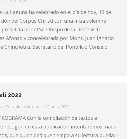
r
19 junio, 2022
e La Laguna ha celebrado en el día de hoy, 19 de
ración del Corpus Christi con una misa solemne
 presidida por el Sr. Obispo de la Diócesis D.
ez Afonso y concelebrada por Mons. Juan Ignacio
e Chinchetru, Secretario del Pontificio Consejo
sti 2022
s
Por
administrador
17 junio, 2022
GRAMA Con la compilación de textos e
e recogen en esta publicación intentaremos, nada
os, que quien dedique tiempo a su lectura pueda: –