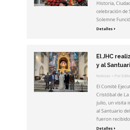
Historia, Ciuda
celebración de 
Solemne Función
Detalles
El JHC reali
y al Santuar
Noticias
Por
Edito
El Comité Ejecu
Cristóbal de La
julio, un visita 
al Santuario de
fueron recibido
Detalles