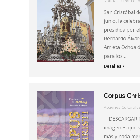
Noticias
Por
Edito
San Cristóbal d
junio, la celeb
presidida por el
Bernardo Álvar
Arrieta Ochoa d
para los…
Detalles
Corpus Chri
Acciones Culturale
DESCARGAR PRO
imágenes que s
más y nada men