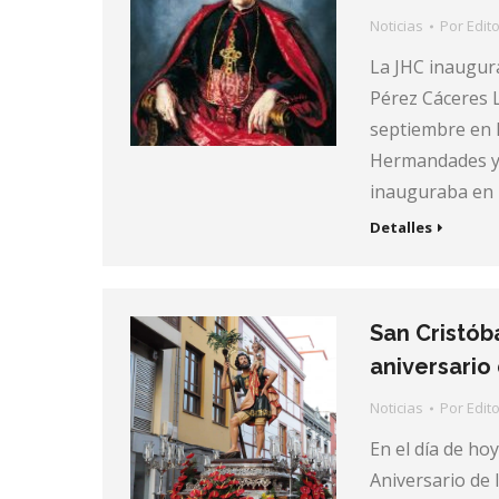
Noticias
Por
Edito
La JHC inaugur
Pérez Cáceres L
septiembre en l
Hermandades y 
inauguraba en l
Detalles
San Cristób
aniversario
Noticias
Por
Edito
En el día de hoy
Aniversario de l