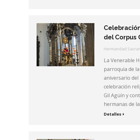
Celebración
del Corpus C
Hermandad Sacra
La Venerable H
parroquia de l
aniversario del
celebración rel
Gil Agüín y con
hermanas de la
Detalles