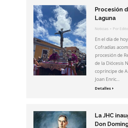
Procesión d
Laguna
Noticias
Por
Edito
En el día de ho
Cofradías acomp
procesión de R
de la Diócesis 
copríncipe de A
Joan Enric…
Detalles
La JHC inau
Don Doming