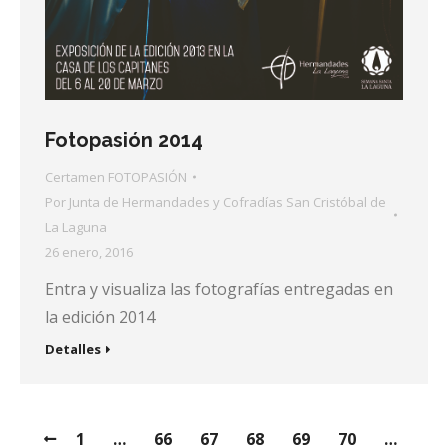
Fotopasión 2014
Certamen FOTOPASIÓN
Por
Junta de Hermandades y Cofradías San Cristóbal de
La Laguna
26 enero, 2016
Entra y visualiza las fotografías entregadas en
la edición 2014
Detalles
1
…
66
67
68
69
70
…