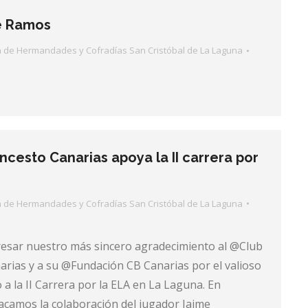
e Ramos
a de Hermandades y Cofradías San Cristóbal de La Laguna
ncesto Canarias apoya la II carrera por
a de Hermandades y Cofradías San Cristóbal de La Laguna
sar nuestro más sincero agradecimiento al @Club
rias y a su @Fundación CB Canarias por el valioso
a la II Carrera por la ELA en La Laguna. En
tacamos la colaboración del jugador Jaime