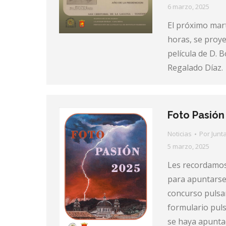
6 marzo, 2025
El próximo mart
horas, se proy
película de D. 
Regalado Díaz.
Foto Pasión
Noticias
Por
Junt
5 marzo, 2025
Les recordamos 
para apuntarse 
concurso pulsan
formulario puls
se haya apuntad