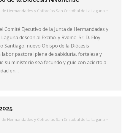
a de Hermandades y Cofradías San Cristóbal de La Laguna
 el Comité Ejecutivo de la Junta de Hermandades y
 Laguna desean al Excmo. y Rvdmo. Sr. D. Eloy
o Santiago, nuevo Obispo de la Diócesis
 labor pastoral plena de sabiduría, fortaleza y
e su ministerio sea fecundo y guíe con acierto a
idad en…
2025
a de Hermandades y Cofradías San Cristóbal de La Laguna