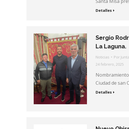
Santa Misa pres
Detalles
Sergio Rodr
La Laguna.
Noticias
Por
Junt
24 febrero, 2025
Nombramiento d
Ciudad de san C
Detalles
Nuevo Obisp