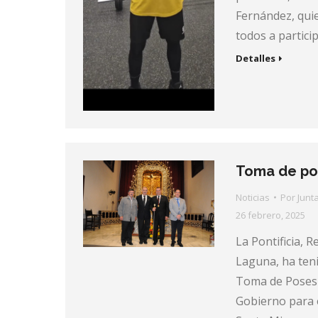
Fernández, qui
todos a partici
Detalles
Toma de po
Noticias
Por
Junt
26 febrero, 2025
La Pontificia, R
Laguna, ha teni
Toma de Posesi
Gobierno para e