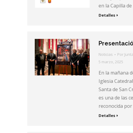
en la Capilla d
Detalles
Presentació
Noticias
Por
Junt
5 marzo, 2025
En la mañana de
Iglesia Catedra
Santa de San C
es una de las c
reconocida por 
Detalles