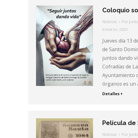
Coloquio so
Noticias
Por
Junt
6 marzo, 2025
Jueves día 13 
de Santo Domin
juntos dando v
Cofradías de La
Ayuntamiento d
órganos es un 
Detalles
Película de
Noticias
Por
Junt