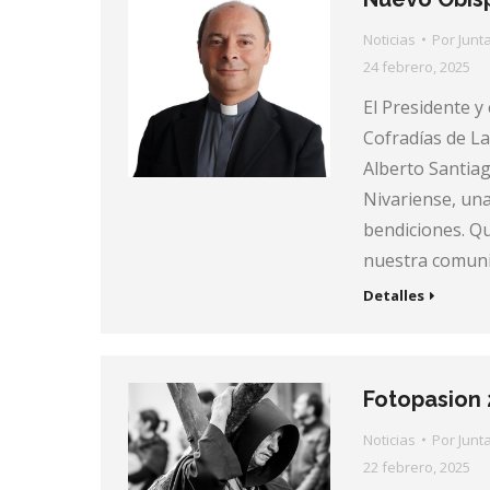
Noticias
Por
Junt
24 febrero, 2025
El Presidente y
Cofradías de La
Alberto Santiag
Nivariense, una
bendiciones. Qu
nuestra comun
Detalles
Fotopasion 
Noticias
Por
Junt
22 febrero, 2025