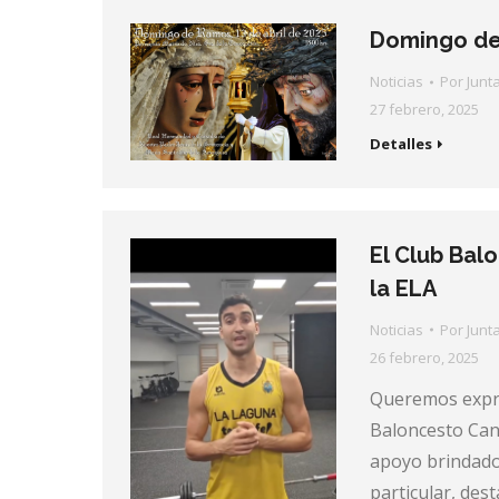
Domingo d
Noticias
Por
Junt
27 febrero, 2025
Detalles
El Club Balo
la ELA
Noticias
Por
Junt
26 febrero, 2025
Queremos expre
Baloncesto Cana
apoyo brindado 
particular, des