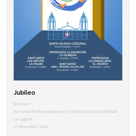
Jubileo
Noticias
Por
Junta de Hermandades y Cofradías San Cristóbal de
La Laguna
27 diciembre, 2024